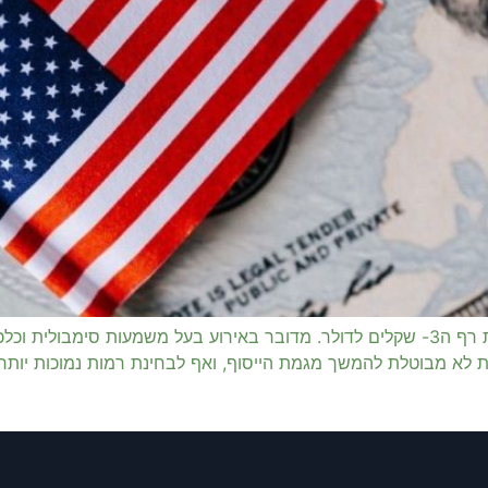
לראשונה מאז שנות ה ,90 שער הדולר שקל חוצה את רף ה3- שקלים לדולר. מדובר באירוע 
 לא מבוטלת להמשך מגמת הייסוף, ואף לבחינת רמות נמוכות יותר ב