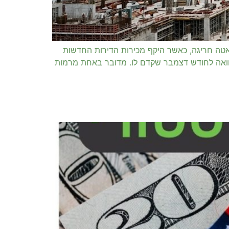
 – כיצד הוא מושפע מאירועים גיאופוליטיים וממהפכת ה AI? שוק הנדל"ן הישראלי פתח את שנת 2026 בהאטה חריגה, כאשר היקף מכירות הדירות החדשות
ותי. בחודש ינואר 2026 נרכשו פחות מ-7,000 דירות בכל הארץ, נתון המהווה ירידה של כ-19% בהשוואה לחודש דצמבר שקדם לו. מדובר באחת מרמות